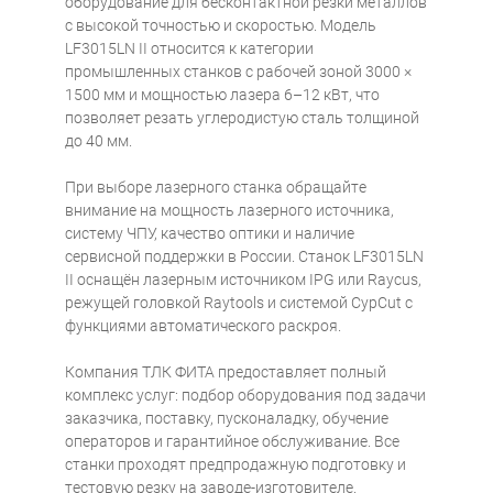
оборудование для бесконтактной резки металлов
с высокой точностью и скоростью. Модель
LF3015LN II относится к категории
промышленных станков с рабочей зоной 3000 ×
1500 мм и мощностью лазера 6–12 кВт, что
позволяет резать углеродистую сталь толщиной
до 40 мм.
При выборе лазерного станка обращайте
внимание на мощность лазерного источника,
систему ЧПУ, качество оптики и наличие
сервисной поддержки в России. Станок LF3015LN
II оснащён лазерным источником IPG или Raycus,
режущей головкой Raytools и системой CypCut с
функциями автоматического раскроя.
Компания ТЛК ФИТА предоставляет полный
комплекс услуг: подбор оборудования под задачи
заказчика, поставку, пусконаладку, обучение
операторов и гарантийное обслуживание. Все
станки проходят предпродажную подготовку и
тестовую резку на заводе-изготовителе.