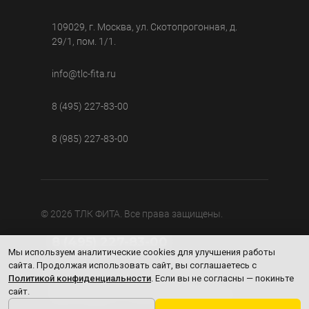
109029, г. Москва, ул. Скотопрогонная, д.
29/1, пом. 1/1.
info@tlc-fita.ru
8 (495) 227-83-00
8 (985) 227-83-00
© 2026 ТЛК ФИТА. Все права защищены.
8 (495) 227-83-00
Мы используем аналитические cookies для улучшения работы
сайта. Продолжая использовать сайт, вы соглашаетесь с
Информация, представленная на сайте, носит
Политикой конфиденциальности
. Если вы не согласны — покиньте
исключительно справочный характер и не является
публичной офертой в соответствии со ст. 437 ГК РФ.
сайт.
Окончательные цены, технические характеристики и
условия поставки уточняйте у менеджеров компании.