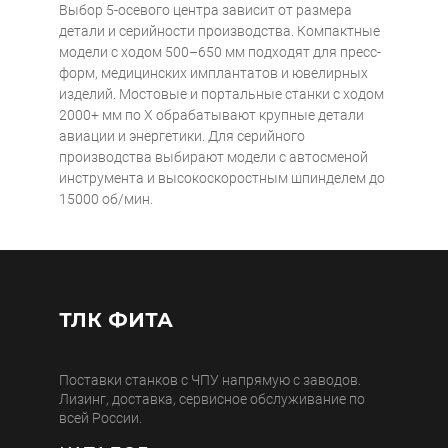
Выбор 5-осевого центра зависит от размера
детали и серийности производства. Компактные
модели с ходом 500–650 мм подходят для пресс-
форм, медицинских имплантатов и ювелирных
изделий. Мостовые и портальные станки с ходом
2000+ мм по X обрабатывают крупные детали
авиации и энергетики. Для серийного
производства выбирают модели с автосменой
инструмента и высокоскоростным шпинделем до
15000 об/мин.
ТЛК ФИТА
Поставки станков с ЧПУ напрямую с заводов.
Лизинг, доставка, сервисное обслуживание по
всей России.