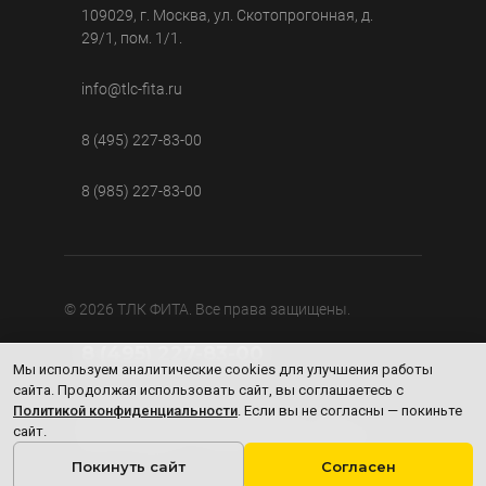
109029, г. Москва, ул. Скотопрогонная, д.
29/1, пом. 1/1.
info@tlc-fita.ru
8 (495) 227-83-00
8 (985) 227-83-00
© 2026 ТЛК ФИТА. Все права защищены.
8 (495) 227-83-00
Мы используем аналитические cookies для улучшения работы
сайта. Продолжая использовать сайт, вы соглашаетесь с
Информация, представленная на сайте, носит
Политикой конфиденциальности
. Если вы не согласны — покиньте
исключительно справочный характер и не является
публичной офертой в соответствии со ст. 437 ГК РФ.
сайт.
Окончательные цены, технические характеристики и
условия поставки уточняйте у менеджеров компании.
Покинуть сайт
Согласен